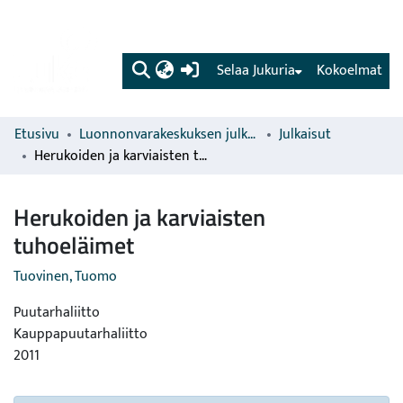
(current)
Selaa Jukuria
Kokoelmat
Etusivu
Luonnonvarakeskuksen julkaisut
Julkaisut
Herukoiden ja karviaisten tuhoeläimet
Herukoiden ja karviaisten
tuhoeläimet
Tuovinen, Tuomo
Puutarhaliitto
Kauppapuutarhaliitto
2011