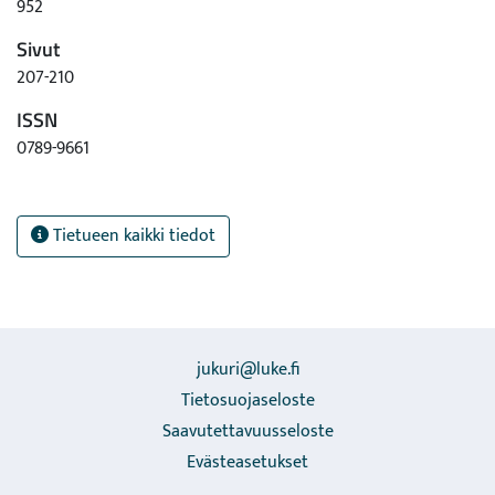
952
Sivut
207-210
ISSN
0789-9661
Tietueen kaikki tiedot
jukuri@luke.fi
Tietosuojaseloste
Saavutettavuusseloste
Evästeasetukset