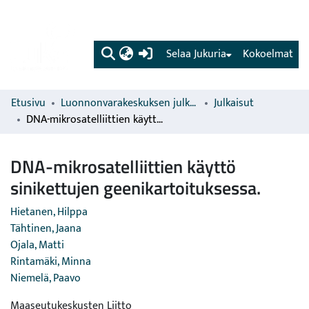
(current)
Selaa Jukuria
Kokoelmat
Etusivu
Luonnonvarakeskuksen julkaisut
Julkaisut
DNA-mikrosatelliittien käyttö sinikettujen geenikartoituksessa.
DNA-mikrosatelliittien käyttö
sinikettujen geenikartoituksessa.
Hietanen, Hilppa
Tähtinen, Jaana
Ojala, Matti
Rintamäki, Minna
Niemelä, Paavo
Maaseutukeskusten Liitto