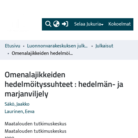
(current)
Selaa Jukuria
Kokoelmat
Etusivu
Luonnonvarakeskuksen julkaisut
Julkaisut
Omenalajikkeiden hedelmöityssuhteet : hedelmän- ja marjanviljely
Omenalajikkeiden
hedelmöityssuhteet : hedelmän- ja
marjanviljely
Säkö, Jaakko
Laurinen, Eeva
Maatalouden tutkimuskeskus
Maatalouden tutkimuskeskus