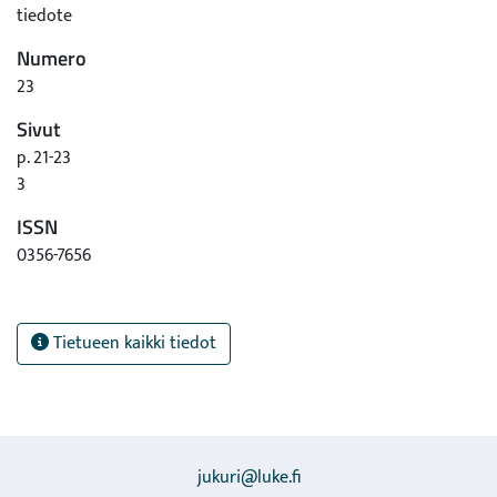
tiedote
Numero
23
Sivut
p. 21-23
3
ISSN
0356-7656
Tietueen kaikki tiedot
jukuri@luke.fi