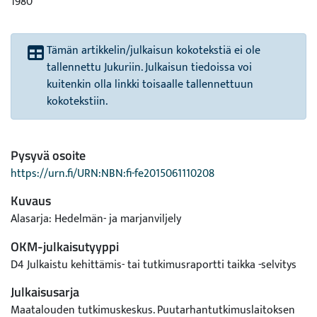
1980
Tämän artikkelin/julkaisun kokotekstiä ei ole
tallennettu Jukuriin. Julkaisun tiedoissa voi
kuitenkin olla linkki toisaalle tallennettuun
kokotekstiin.
Pysyvä osoite
https://urn.fi/URN:NBN:fi-fe2015061110208
Kuvaus
Alasarja: Hedelmän- ja marjanviljely
OKM-julkaisutyyppi
D4 Julkaistu kehittämis- tai tutkimusraportti taikka -selvitys
Julkaisusarja
Maatalouden tutkimuskeskus. Puutarhantutkimuslaitoksen