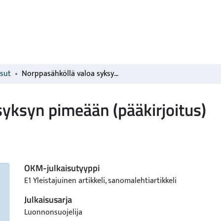
isut
Norppasähköllä valoa syksyn pimeään (pääkirjoitus)
yksyn pimeään (pääkirjoitus)
OKM-julkaisutyyppi
E1 Yleistajuinen artikkeli, sanomalehtiartikkeli
Julkaisusarja
Luonnonsuojelija