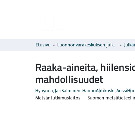
Etusivu
Luonnonvarakeskuksen julkaisut
Julka
Raaka-aineita, hiilens
mahdollisuudet
Hynynen, Jari
Salminen, Hannu
Ahtikoski, Anssi
Huu
Metsäntutkimuslaitos
|
Suomen metsätieteelli