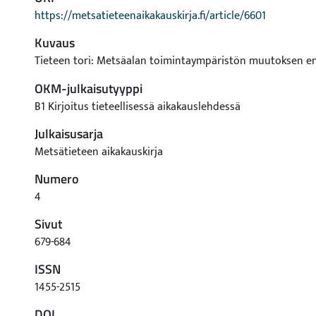
https://metsatieteenaikakauskirja.fi/article/6601
Kuvaus
Tieteen tori: Metsäalan toimintaympäristön muutoksen e
OKM-julkaisutyyppi
B1 Kirjoitus tieteellisessä aikakauslehdessä
Julkaisusarja
Metsätieteen aikakauskirja
Numero
4
Sivut
679-684
ISSN
1455-2515
DOI