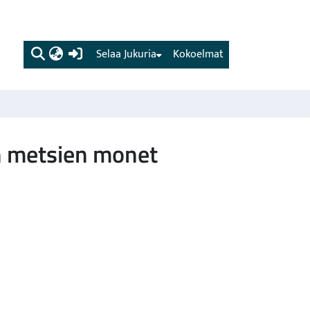
(current)
Selaa Jukuria
Kokoelmat
en metsien monet