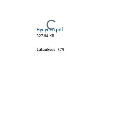
Ladataan...
Hynynen.pdf
327.64 KB
Lataukset
379