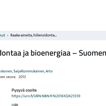
isut
Raaka-aineita, hiilensidontaa ja bioenergiaa – Suomen metsien monet mahdollisuudet
idontaa ja bioenergiaa – Suom
skonen, Saija
Rummukainen, Arto
nen seura
2013
Pysyvä osoite
https://urn.fi/URN:NBN:fi-fe2016102425559
URI