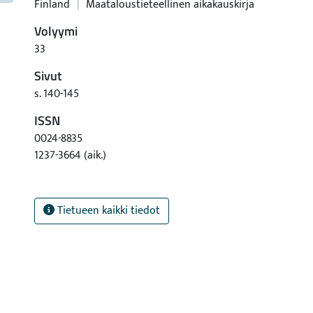
Finland
|
Maataloustieteellinen aikakauskirja
Volyymi
33
Sivut
s. 140-145
ISSN
0024-8835
1237-3664 (aik.)
Tietueen kaikki tiedot