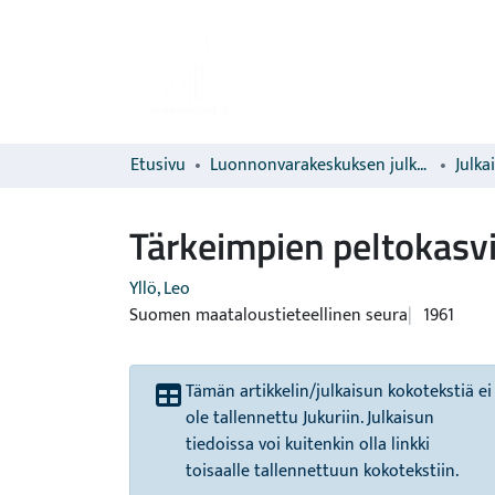
Etusivu
Luonnonvarakeskuksen julkaisut
Julka
Tärkeimpien peltokasv
Yllö, Leo
Suomen maataloustieteellinen seura
1961
Tämän artikkelin/julkaisun kokotekstiä ei
ole tallennettu Jukuriin. Julkaisun
tiedoissa voi kuitenkin olla linkki
toisaalle tallennettuun kokotekstiin.