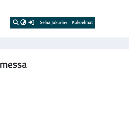
(current)
Selaa Jukuria
Kokoelmat
uomessa