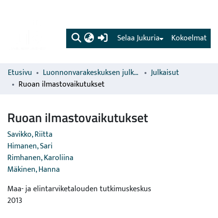
(current)
Selaa Jukuria
Kokoelmat
Etusivu
Luonnonvarakeskuksen julkaisut
Julkaisut
Ruoan ilmastovaikutukset
Ruoan ilmastovaikutukset
Savikko, Riitta
Himanen, Sari
Rimhanen, Karoliina
Mäkinen, Hanna
Maa- ja elintarviketalouden tutkimuskeskus
2013