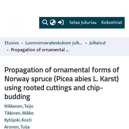
(current)
Selaa Jukuria
Kokoelmat
Etusivu
Luonnonvarakeskuksen julkaisut
Julkaisut
Propagation of ornamental forms of Norway spruce (Picea abies L. Karst) using rooted cuttings and chip-budding
Propagation of ornamental forms of
Norway spruce (Picea abies L. Karst)
using rooted cuttings and chip-
budding
Nikkanen, Teijo
Tikkinen, Mikko
Kytöjoki, Kosti
Aronen, Tuija