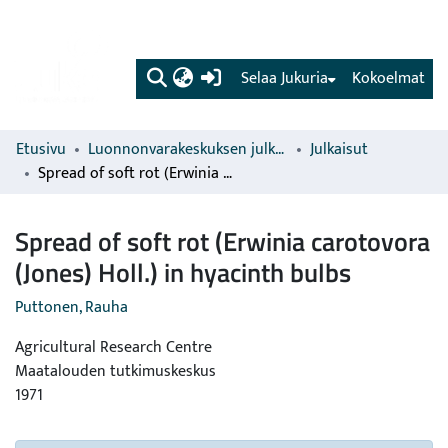
(current)
Selaa Jukuria
Kokoelmat
Etusivu
Luonnonvarakeskuksen julkaisut
Julkaisut
Spread of soft rot (Erwinia carotovora (Jones) Holl.) in hyacinth bulbs
Spread of soft rot (Erwinia carotovora
(Jones) Holl.) in hyacinth bulbs
Puttonen, Rauha
Agricultural Research Centre
Maatalouden tutkimuskeskus
1971