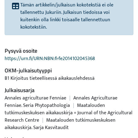
Tämän artikkelin/julkaisun kokotekstiä ei ole
tallennettu Jukuriin. Julkaisun tiedoissa voi
kuitenkin olla linkki toisaalle tallennettuun
kokotekstiin.
Pysyvä osoite
https://urn.fi/URN:NBN:fi-fe2014102045368
OKM-julkaisutyyppi
B1 Kirjoitus tieteellisessä aikakauslehdessä
Julkaisusarja
Annales agriculturae Fenniae
|
Annales Agriculturae
Fenniae. Seria Phytopathologia
|
Maatalouden
tutkimuskeskuksen aikakauskirja = Journal of the Agricultural
Research Centre
|
Maatalouden tutkimuskeskuksen
aikakauskirja. Sarja Kasvitaudit