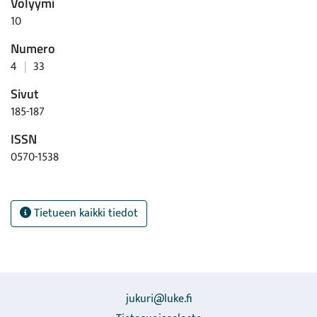
Volyymi
10
Numero
4
|
33
Sivut
185-187
ISSN
0570-1538
Tietueen kaikki tiedot
jukuri@luke.fi