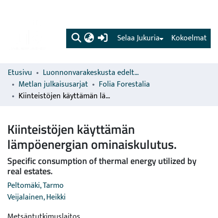
(current)
Selaa Jukuria
Kokoelmat
Etusivu
Luonnonvarakeskusta edeltävien organisaatioiden sarjat
Metlan julkaisusarjat
Folia Forestalia
Kiinteistöjen käyttämän lämpöenergian ominaiskulutus.
Kiinteistöjen käyttämän
lämpöenergian ominaiskulutus.
Specific consumption of thermal energy utilized by
real estates.
Peltomäki, Tarmo
Veijalainen, Heikki
Metsäntutkimuslaitos