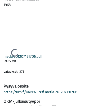
1968
Ladataan...
metla-201207191706.pdf
59.85 MB
Lataukset
373
Pysyvä osoite
https://urn.fi/URN:NBN:fi-metla-201207191706
OKM-julkaisutyyppi