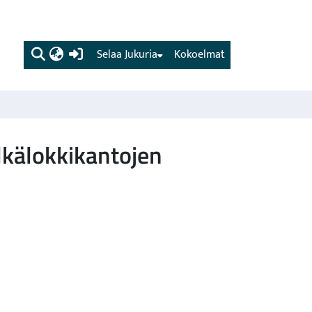
(current)
Selaa Jukuria
Kokoelmat
lkälokkikantojen