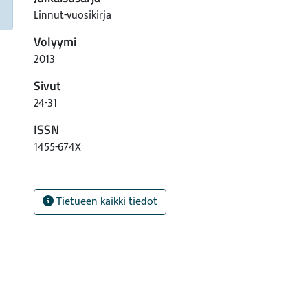
Linnut-vuosikirja
Volyymi
2013
Sivut
24-31
ISSN
1455-674X
Tietueen kaikki tiedot