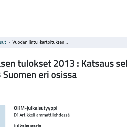
isut
Vuoden lintu -kartoituksen tulokset 2013 : Katsaus selkälokkikantojen muutoksiin 2003-2013 Suomen eri osissa
ksen tulokset 2013 : Katsaus se
 Suomen eri osissa
OKM-julkaisutyyppi
D1 Artikkeli ammattilehdessä
Julkaisusarja