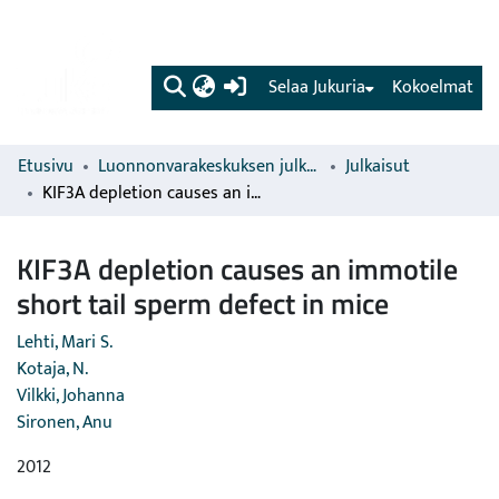
(current)
Selaa Jukuria
Kokoelmat
Etusivu
Luonnonvarakeskuksen julkaisut
Julkaisut
KIF3A depletion causes an immotile short tail sperm defect in mice
KIF3A depletion causes an immotile
short tail sperm defect in mice
Lehti, Mari S.
Kotaja, N.
Vilkki, Johanna
Sironen, Anu
2012