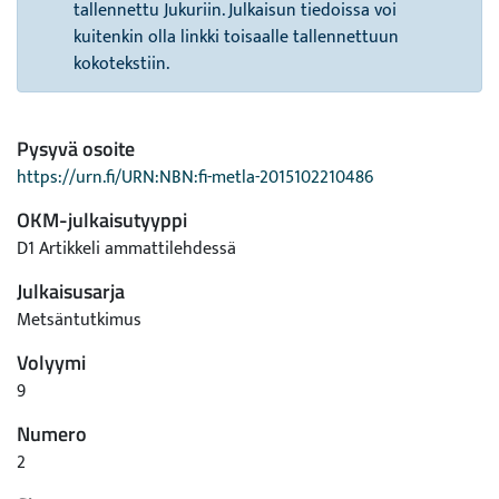
tallennettu Jukuriin. Julkaisun tiedoissa voi
kuitenkin olla linkki toisaalle tallennettuun
kokotekstiin.
Pysyvä osoite
https://urn.fi/URN:NBN:fi-metla-2015102210486
OKM-julkaisutyyppi
D1 Artikkeli ammattilehdessä
Julkaisusarja
Metsäntutkimus
Volyymi
9
Numero
2