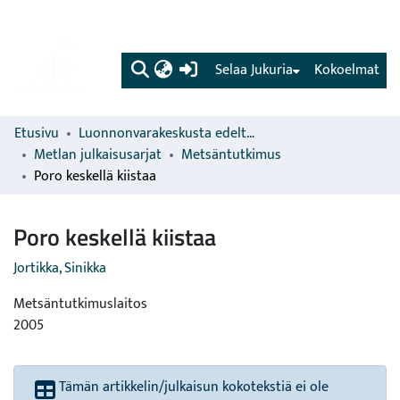
(current)
Selaa Jukuria
Kokoelmat
Etusivu
Luonnonvarakeskusta edeltävien organisaatioiden sarjat
Metlan julkaisusarjat
Metsäntutkimus
Poro keskellä kiistaa
Poro keskellä kiistaa
Jortikka, Sinikka
Metsäntutkimuslaitos
2005
Tämän artikkelin/julkaisun kokotekstiä ei ole