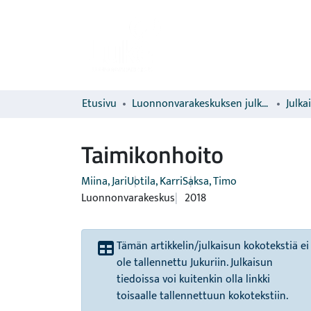
Etusivu
Luonnonvarakeskuksen julkaisut
Julka
Taimikonhoito
Miina, Jari
Uotila, Karri
Saksa, Timo
Luonnonvarakeskus
2018
Tämän artikkelin/julkaisun kokotekstiä ei
ole tallennettu Jukuriin. Julkaisun
tiedoissa voi kuitenkin olla linkki
toisaalle tallennettuun kokotekstiin.