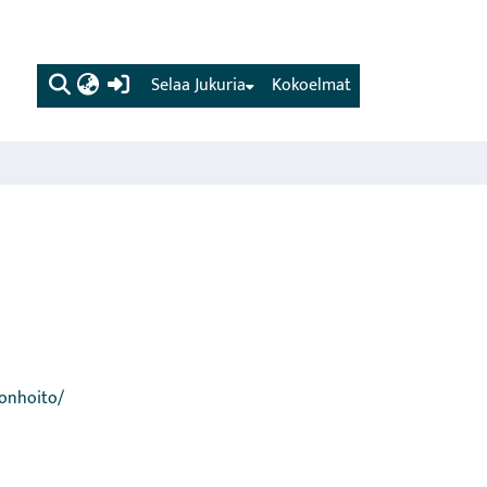
(current)
Selaa Jukuria
Kokoelmat
konhoito/