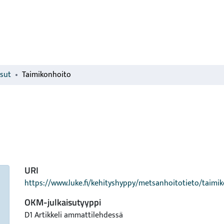
isut
Taimikonhoito
URI
https://www.luke.fi/kehityshyppy/metsanhoitotieto/taimi
OKM-julkaisutyyppi
D1 Artikkeli ammattilehdessä