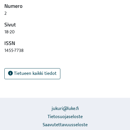
Numero
2
Sivut
18-20
ISSN
1455-7738
Tietueen kaikki tiedot
jukuri@luke.fi
Tietosuojaseloste
Saavutettavuusseloste