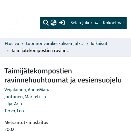
(current)
Selaa Jukuria
Kokoelmat
Etusivu
Luonnonvarakeskuksen julkaisut
Julkaisut
Taimijätekompostien ravinnehuuhtoumat ja vesiensuojelu
Taimijätekompostien
ravinnehuuhtoumat ja vesiensuojelu
Veijalainen, Anna-Maria
Juntunen, Marja-Liisa
Lilja, Arja
Tervo, Leo
Metsäntutkimuslaitos
2002