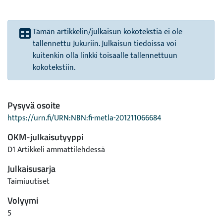
Tämän artikkelin/julkaisun kokotekstiä ei ole
tallennettu Jukuriin. Julkaisun tiedoissa voi
kuitenkin olla linkki toisaalle tallennettuun
kokotekstiin.
Pysyvä osoite
https://urn.fi/URN:NBN:fi-metla-201211066684
OKM-julkaisutyyppi
D1 Artikkeli ammattilehdessä
Julkaisusarja
Taimiuutiset
Volyymi
5