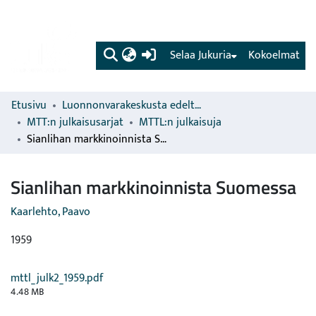
(current)
Selaa Jukuria
Kokoelmat
Etusivu
Luonnonvarakeskusta edeltävien organisaatioiden sarjat
MTT:n julkaisusarjat
MTTL:n julkaisuja
Sianlihan markkinoinnista Suomessa
Sianlihan markkinoinnista Suomessa
Kaarlehto, Paavo
1959
mttl_julk2_1959.pdf
4.48 MB