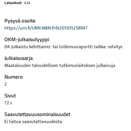
Lataukset
424
Pysyvä osoite
https://urn.fi/URN:NBN:fi-fe201505258947
OKM-julkaisutyyppi
D4 Julkaistu kehittämis- tai tutkimusraportti taikka -selvitys
Julkaisusarja
Maatalouden taloudellisen tutkimuslaitoksen julkaisuja
Numero
2
Sivut
72 s
Saavutettavuusominaisuudet
Ei tietoa saavutettavuudesta