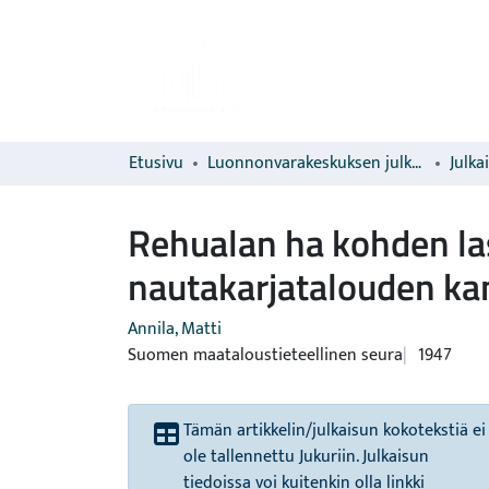
Etusivu
Luonnonvarakeskuksen julkaisut
Julka
Rehualan ha kohden la
nautakarjatalouden ka
Annila, Matti
Suomen maataloustieteellinen seura
1947
Tämän artikkelin/julkaisun kokotekstiä ei
ole tallennettu Jukuriin. Julkaisun
tiedoissa voi kuitenkin olla linkki