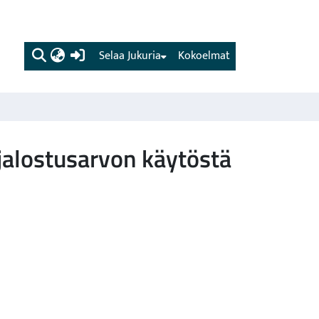
(current)
Selaa Jukuria
Kokoelmat
alostusarvon käytöstä