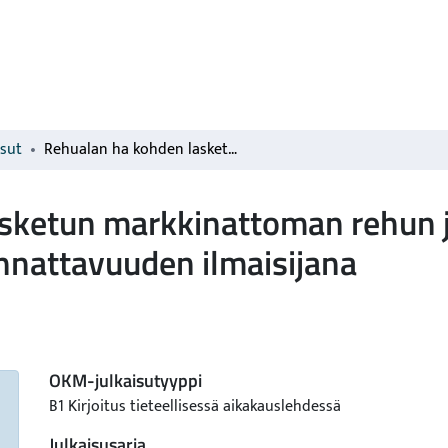
isut
Rehualan ha kohden lasketun markkinattoman rehun jalostusarvon käytöstä nautakarjatalouden kannattavuuden ilmaisijana
sketun markkinattoman rehun j
nnattavuuden ilmaisijana
OKM-julkaisutyyppi
B1 Kirjoitus tieteellisessä aikakauslehdessä
Julkaisusarja