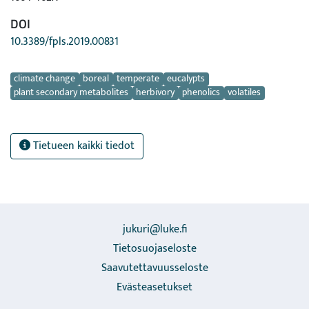
DOI
10.3389/fpls.2019.00831
Avainsanat
climate change
boreal
temperate
eucalypts
plant secondary metabolites
herbivory
phenolics
volatiles
Tietueen kaikki tiedot
jukuri@luke.fi
Tietosuojaseloste
Saavutettavuusseloste
Evästeasetukset