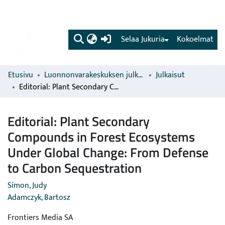
(current)
Selaa Jukuria
Kokoelmat
Etusivu
Luonnonvarakeskuksen julkaisut
Julkaisut
Editorial: Plant Secondary Compounds in Forest Ecosystems Under Global Change: From Defense to Carbon Sequestration
Editorial: Plant Secondary
Compounds in Forest Ecosystems
Under Global Change: From Defense
to Carbon Sequestration
Simon, Judy
Adamczyk, Bartosz
Frontiers Media SA