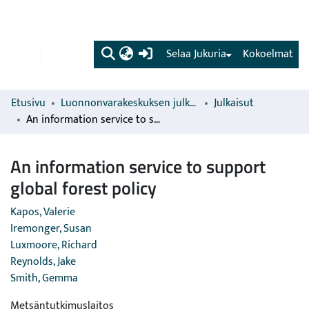
(current)
Selaa Jukuria
Kokoelmat
Etusivu
Luonnonvarakeskuksen julkaisut
Julkaisut
An information service to support global forest policy
An information service to support
global forest policy
Kapos, Valerie
Iremonger, Susan
Luxmoore, Richard
Reynolds, Jake
Smith, Gemma
Metsäntutkimuslaitos