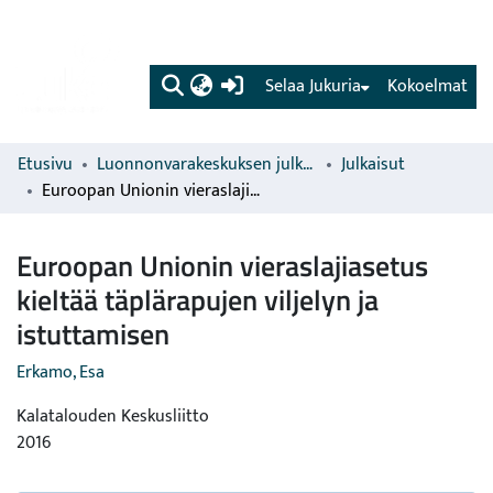
(current)
Selaa Jukuria
Kokoelmat
Etusivu
Luonnonvarakeskuksen julkaisut
Julkaisut
Euroopan Unionin vieraslajiasetus kieltää täplärapujen viljelyn ja istuttamisen
Euroopan Unionin vieraslajiasetus
kieltää täplärapujen viljelyn ja
istuttamisen
Erkamo, Esa
Kalatalouden Keskusliitto
2016