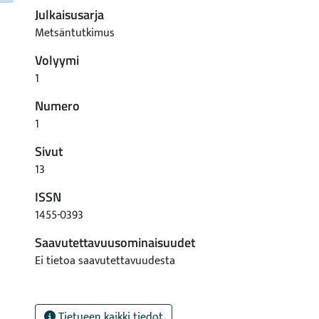
Julkaisusarja
Metsäntutkimus
Volyymi
1
Numero
1
Sivut
13
ISSN
1455-0393
Saavutettavuusominaisuudet
Ei tietoa saavutettavuudesta
Tietueen kaikki tiedot