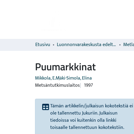
Etusivu
Luonnonvarakeskusta edeltävien organisaatioiden sarjat
Metla
Puumarkkinat
Mikkola, E.
Mäki-Simola, Elina
Metsäntutkimuslaitos
1997
Tämän artikkelin/julkaisun kokotekstiä ei
ole tallennettu Jukuriin. Julkaisun
tiedoissa voi kuitenkin olla linkki
toisaalle tallennettuun kokotekstiin.