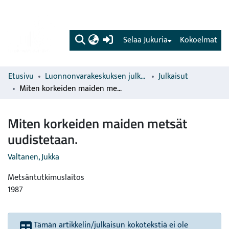
(current)
Selaa Jukuria
Kokoelmat
Etusivu
Luonnonvarakeskuksen julkaisut
Julkaisut
Miten korkeiden maiden metsät uudistetaan.
Miten korkeiden maiden metsät
uudistetaan.
Valtanen, Jukka
Metsäntutkimuslaitos
1987
Tämän artikkelin/julkaisun kokotekstiä ei ole