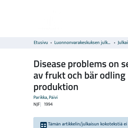
Etusivu
Luonnonvarakeskuksen julkaisut
Julka
Disease problems on se
av frukt och bär odlin
produktion
Parikka, Päivi
NJF
1994
Tämän artikkelin/julkaisun kokotekstiä ei