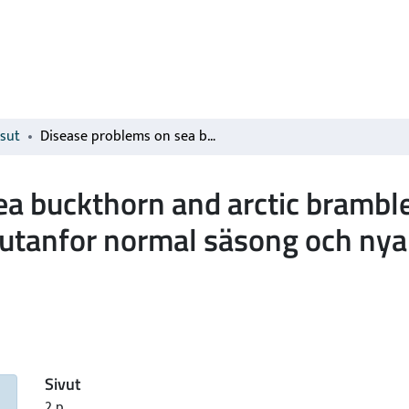
isut
Disease problems on sea buckthorn and arctic bramble : Otraditionell odling av frukt och bär odling utanfor normal säsong och nya arter för ekonomisk produktion
a buckthorn and arctic bramble 
g utanfor normal säsong och nya
Sivut
2 p