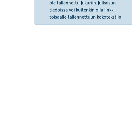
ole tallennettu Jukuriin. Julkaisun
tiedoissa voi kuitenkin olla linkki
toisaalle tallennettuun kokotekstiin.