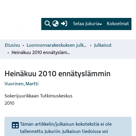
(current)
Selaa Jukuria
Kokoelmat
Etusivu
Luonnonvarakeskuksen julkaisut
Julkaisut
Heinäkuu 2010 ennätyslämmin
Heinäkuu 2010 ennätyslämmin
Vuorinen, Martti
Sokerijuurikkaan Tutkimuskeskus
2010
Tämän artikkelin/julkaisun kokotekstiä ei ole
tallennettu Jukuriin. Julkaisun tiedoissa voi