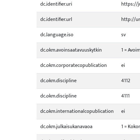
dc.identifier.uri
https://j
dc.identifier.url
http://u
dc.language.iso
sv
dc.okm.avoinsaatavuuskytkin
1 = Avoim
dc.okm.corporatecopublication
ei
dc.okm.discipline
4112
dc.okm.discipline
4111
dc.okm.internationalcopublication
ei
dc.okm.julkaisukanavaoa
1 = Koko