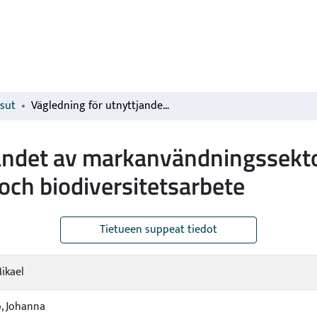
isut
Vägledning för utnyttjandet av markanvändningssektorns klimatåtgärder i kommunernas klimat- och biodiversitetsarbete
jandet av markanvändningssekto
ch biodiversitetsarbete
Tietueen suppeat tiedot
Mikael
, Johanna