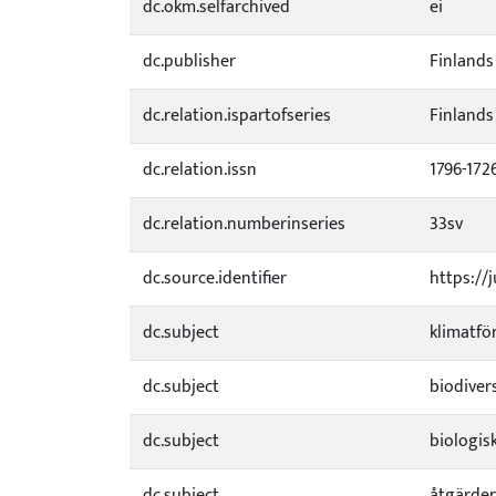
dc.okm.selfarchived
ei
dc.publisher
Finlands
dc.relation.ispartofseries
Finlands
dc.relation.issn
1796-172
dc.relation.numberinseries
33sv
dc.source.identifier
https://
dc.subject
klimatfö
dc.subject
biodiver
dc.subject
biologis
dc.subject
åtgärder