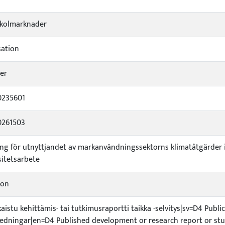
a kolmarknader
ation
er
0235601
0261503
ng för utnyttjandet av markanvändningssektorns klimatåtgärder
sitetsarbete
ion
kaistu kehittämis- tai tutkimusraportti taikka -selvitys|sv=D4 Publ
edningar|en=D4 Published development or research report or stu