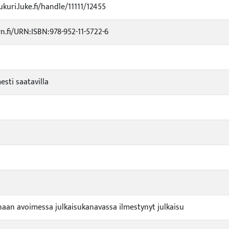
ukuri.luke.fi/handle/11111/12455
rn.fi/URN:ISBN:978-952-11-5722-6
esti saatavilla
naan avoimessa julkaisukanavassa ilmestynyt julkaisu