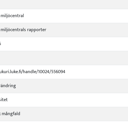
 miljöcentral
 miljöcentrals rapporter
6
jukuri.luke.fi/handle/10024/556094
rändring
sitet
k mångfald