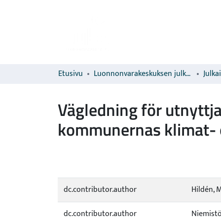
Etusivu
Luonnonvarakeskuksen julkaisut
Julka
Vägledning för utnytt
kommunernas klimat- o
dc.contributor.author
Hildén, 
dc.contributor.author
Niemistö