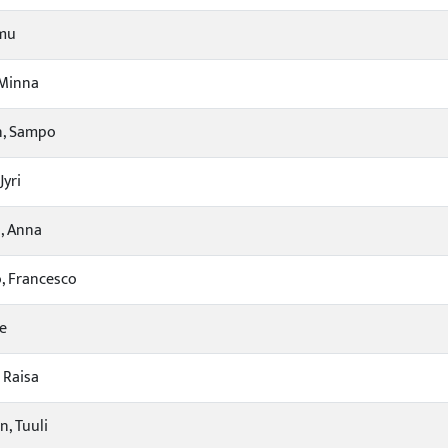
emu
 Minna
n, Sampo
Jyri
, Anna
, Francesco
se
 Raisa
, Tuuli