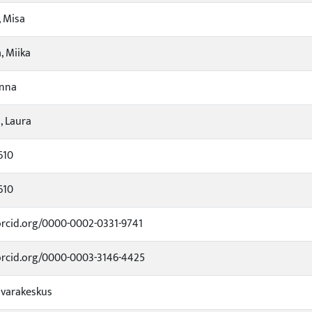
 Misa
, Miika
Anna
, Laura
610
610
orcid.org/0000-0002-0331-9741
orcid.org/0000-0003-3146-4425
varakeskus