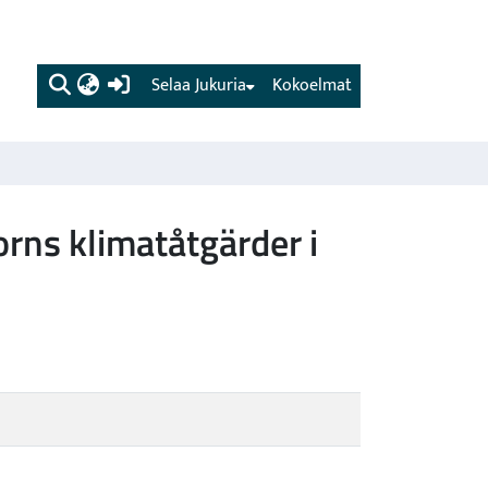
(current)
Selaa Jukuria
Kokoelmat
rns klimatåtgärder i