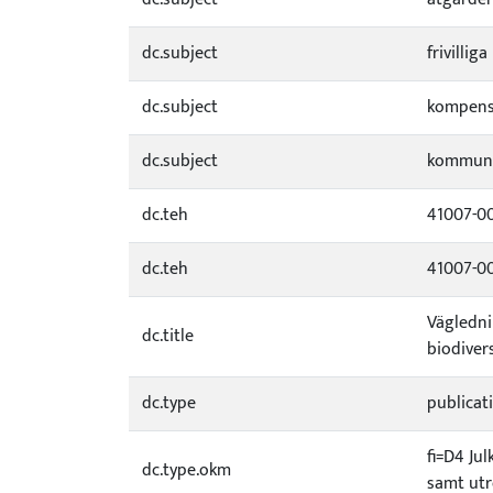
dc.subject
frivillig
dc.subject
kompens
dc.subject
kommun
dc.teh
41007-0
dc.teh
41007-0
Vägledni
dc.title
biodiver
dc.type
publicat
fi=D4 Jul
dc.type.okm
samt utr