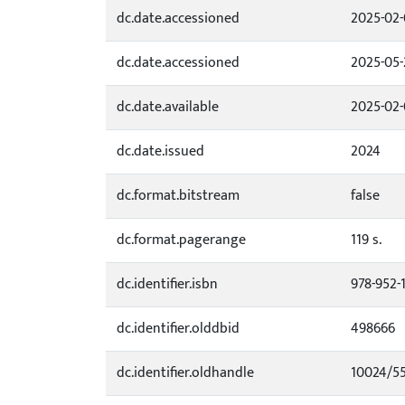
dc.date.accessioned
2025-02-
dc.date.accessioned
2025-05-
dc.date.available
2025-02-
dc.date.issued
2024
dc.format.bitstream
false
dc.format.pagerange
119 s.
dc.identifier.isbn
978-952-
dc.identifier.olddbid
498666
dc.identifier.oldhandle
10024/5