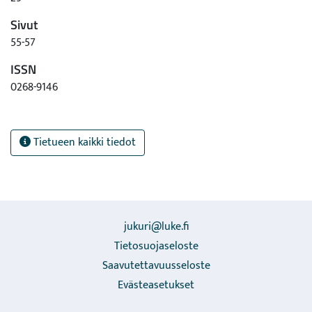
Sivut
55-57
ISSN
0268-9146
Tietueen kaikki tiedot
jukuri@luke.fi
Tietosuojaseloste
Saavutettavuusseloste
Evästeasetukset