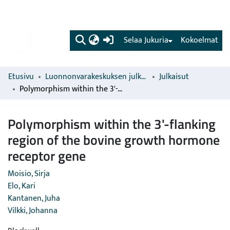
(current)
Selaa Jukuria
Kokoelmat
Etusivu
Luonnonvarakeskuksen julkaisut
Julkaisut
Polymorphism within the 3'-flanking region of the bovine growth hormone receptor gene
Polymorphism within the 3'-flanking
region of the bovine growth hormone
receptor gene
Moisio, Sirja
Elo, Kari
Kantanen, Juha
Vilkki, Johanna