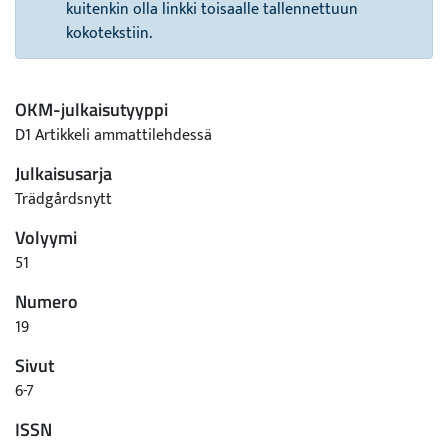
kuitenkin olla linkki toisaalle tallennettuun
kokotekstiin.
OKM-julkaisutyyppi
D1 Artikkeli ammattilehdessä
Julkaisusarja
Trädgårdsnytt
Volyymi
51
Numero
19
Sivut
6-7
ISSN