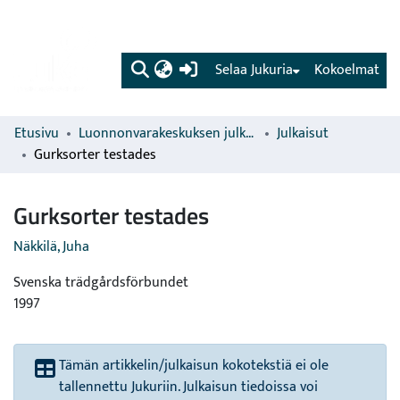
(current)
Selaa Jukuria
Kokoelmat
Etusivu
Luonnonvarakeskuksen julkaisut
Julkaisut
Gurksorter testades
Gurksorter testades
Näkkilä, Juha
Svenska trädgårdsförbundet
1997
Tämän artikkelin/julkaisun kokotekstiä ei ole
tallennettu Jukuriin. Julkaisun tiedoissa voi