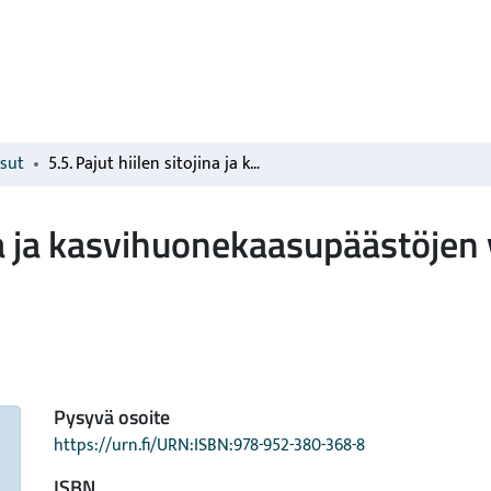
isut
5.5. Pajut hiilen sitojina ja kasvihuonekaasupäästöjen vähentäminen turvemailla
jina ja kasvihuonekaasupäästöje
Pysyvä osoite
https://urn.fi/URN:ISBN:978-952-380-368-8
ISBN