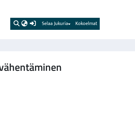
(current)
Selaa Jukuria
Kokoelmat
n vähentäminen