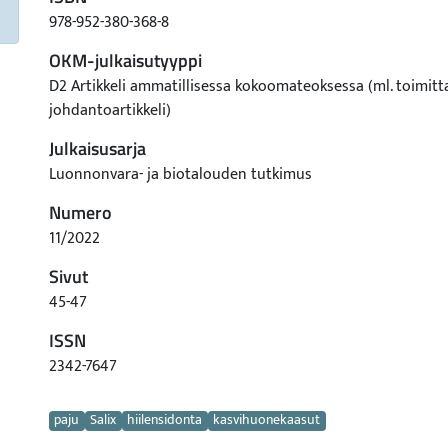
978-952-380-368-8
OKM-julkaisutyyppi
D2 Artikkeli ammatillisessa kokoomateoksessa (ml. toimitt
johdantoartikkeli)
Julkaisusarja
Luonnonvara- ja biotalouden tutkimus
Numero
11/2022
Sivut
45-47
ISSN
2342-7647
Avainsanat
paju
Salix
hiilensidonta
kasvihuonekaasut