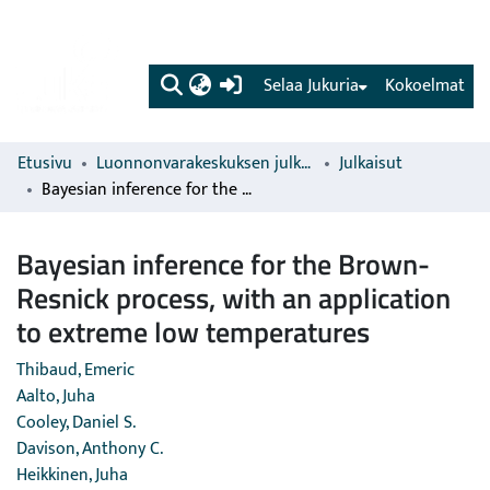
(current)
Selaa Jukuria
Kokoelmat
Etusivu
Luonnonvarakeskuksen julkaisut
Julkaisut
Bayesian inference for the Brown-Resnick process, with an application to extreme low temperatures
Bayesian inference for the Brown-
Resnick process, with an application
to extreme low temperatures
Thibaud, Emeric
Aalto, Juha
Cooley, Daniel S.
Davison, Anthony C.
Heikkinen, Juha