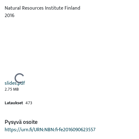
Natural Resources Institute Finland
2016
Ladataan...
slides.pdf
2.75 MB
Lataukset
473
Pysyvä osoite
https://urn.fi/URN:NBN:fi-fe2016090623557