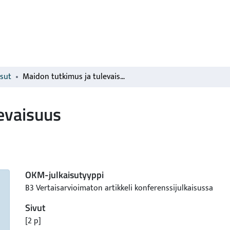
isut
Maidon tutkimus ja tulevaisuus
evaisuus
OKM-julkaisutyyppi
B3 Vertaisarvioimaton artikkeli konferenssijulkaisussa
Sivut
[2 p]