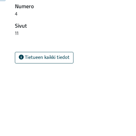
Numero
4
Sivut
11
Tietueen kaikki tiedot