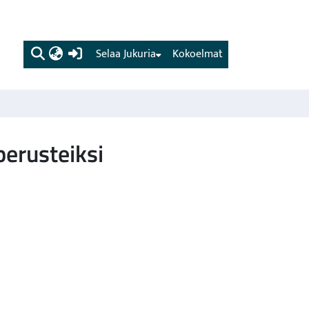
(current)
Selaa Jukuria
Kokoelmat
erusteiksi