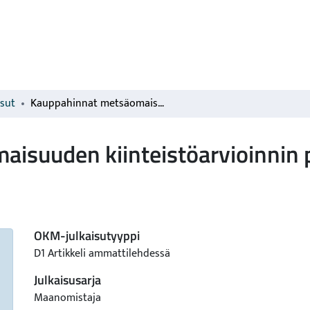
isut
Kauppahinnat metsäomaisuuden kiinteistöarvioinnin perusteiksi
isuuden kiinteistöarvioinnin p
OKM-julkaisutyyppi
D1 Artikkeli ammattilehdessä
Julkaisusarja
Maanomistaja