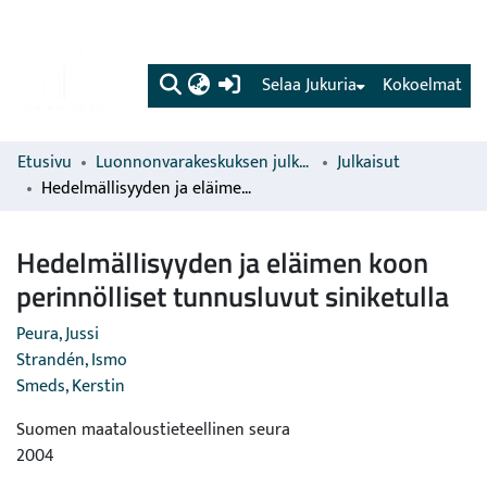
(current)
Selaa Jukuria
Kokoelmat
Etusivu
Luonnonvarakeskuksen julkaisut
Julkaisut
Hedelmällisyyden ja eläimen koon perinnölliset tunnusluvut siniketulla
Hedelmällisyyden ja eläimen koon
perinnölliset tunnusluvut siniketulla
Peura, Jussi
Strandén, Ismo
Smeds, Kerstin
Suomen maataloustieteellinen seura
2004