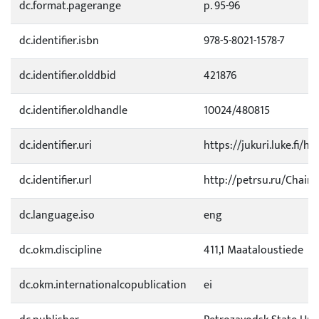
dc.format.pagerange
p. 95-96
dc.identifier.isbn
978-5-8021-1578-7
dc.identifier.olddbid
421876
dc.identifier.oldhandle
10024/480815
dc.identifier.uri
https://jukuri.luke.fi/h
dc.identifier.url
http://petrsu.ru/Chair
dc.language.iso
eng
dc.okm.discipline
411,1 Maataloustiede
dc.okm.internationalcopublication
ei