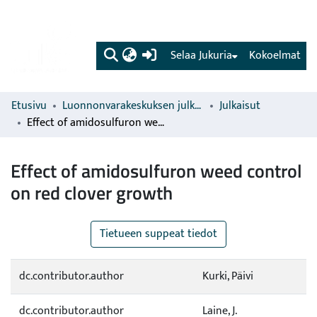
(current)
Selaa Jukuria
Kokoelmat
Etusivu
Luonnonvarakeskuksen julkaisut
Julkaisut
Effect of amidosulfuron weed control on red clover growth
Effect of amidosulfuron weed control
on red clover growth
Tietueen suppeat tiedot
dc.contributor.author
Kurki, Päivi
dc.contributor.author
Laine, J.