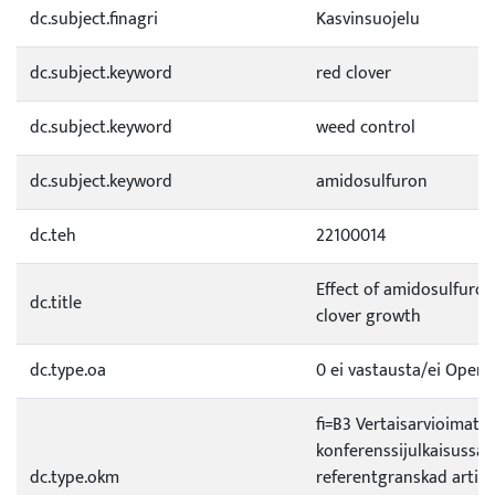
dc.subject.finagri
Kasvinsuojelu
dc.subject.keyword
red clover
dc.subject.keyword
weed control
dc.subject.keyword
amidosulfuron
dc.teh
22100014
Effect of amidosulfuro
dc.title
clover growth
dc.type.oa
0 ei vastausta/ei Open a
fi=B3 Vertaisarvioimaton
konferenssijulkaisussa|s
dc.type.okm
referentgranskad artikel