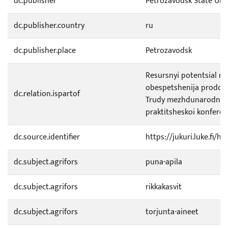
dc.publisher
Petrozavodsk State Univ
dc.publisher.country
ru
dc.publisher.place
Petrozavodsk
Resursnyi potentsial ra
obespetshenija prodovo
dc.relation.ispartof
Trudy mezhdunarodnoi 
praktitsheskoi konferen
dc.source.identifier
https://jukuri.luke.fi/
dc.subject.agrifors
puna-apila
dc.subject.agrifors
rikkakasvit
dc.subject.agrifors
torjunta-aineet