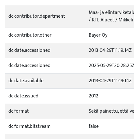
Maa- ja elintarviketal
dc.contributor.department
/ KTL Alueet / Mikkeli (
dc.contributor.other
Bayer Oy
dc.date.accessioned
2013-04-29T11:19:14Z
dc.date.accessioned
2025-05-29T20:28:25Z
dc.date.available
2013-04-29T11:19:14Z
dc.date.issued
2012
dc.format
Sekä painettu, että verk
dc.format.bitstream
false