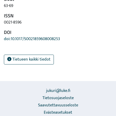
63-69
ISSN
0021-8596
DOI
doi:10.1017/S0021859608008253
Tietueen kaikki tiedot
jukuri@luke.fi
Tietosuojaseloste
Saavutettavuusseloste
Evästeasetukset