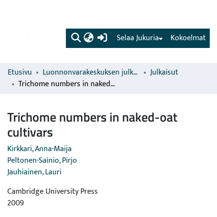
(current)
Selaa Jukuria
Kokoelmat
Etusivu
Luonnonvarakeskuksen julkaisut
Julkaisut
Trichome numbers in naked-oat cultivars
Trichome numbers in naked-oat
cultivars
Kirkkari, Anna-Maija
Peltonen-Sainio, Pirjo
Jauhiainen, Lauri
Cambridge University Press
2009