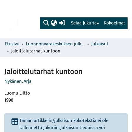
(current)
Selaa Jukuria
Kokoelmat
Etusivu
Luonnonvarakeskuksen julkaisut
Julkaisut
Jaloittelutarhat kuntoon
Jaloittelutarhat kuntoon
Nykänen, Arja
Luomu-Liitto
1998
Tämän artikkelin/julkaisun kokotekstiä ei ole
tallennettu Jukuriin. Julkaisun tiedoissa voi