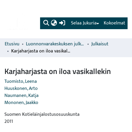
(current)
Selaa Jukuria
Kokoelmat
Etusivu
Luonnonvarakeskuksen julkaisut
Julkaisut
Karjaharjasta on iloa vasikallekin
Karjaharjasta on iloa vasikallekin
Tuomisto, Leena
Huuskonen, Arto
Naumanen, Katja
Mononen, Jaakko
Suomen Kotieläinjalostusosuuskunta
2011