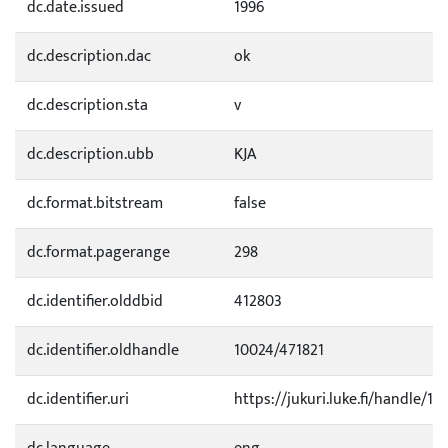
dc.date.issued
1996
dc.description.dac
ok
dc.description.sta
v
dc.description.ubb
KJA
dc.format.bitstream
false
dc.format.pagerange
298
dc.identifier.olddbid
412803
dc.identifier.oldhandle
10024/471821
dc.identifier.uri
https://jukuri.luke.fi/handle/11