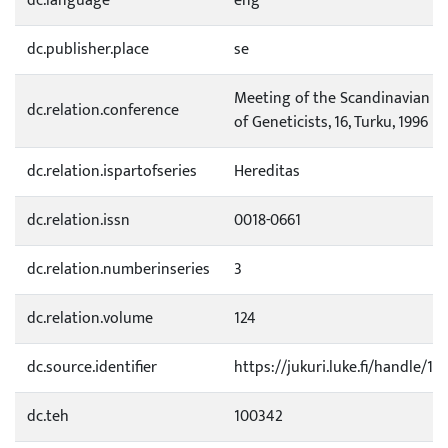
dc.language
eng
dc.publisher.place
se
Meeting of the Scandinavian A
dc.relation.conference
of Geneticists, 16, Turku, 1996
dc.relation.ispartofseries
Hereditas
dc.relation.issn
0018-0661
dc.relation.numberinseries
3
dc.relation.volume
124
dc.source.identifier
https://jukuri.luke.fi/handle/1
dc.teh
100342