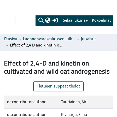
(current)
Selaa Jukuria
Kokoelmat
Etusivu
Luonnonvarakeskuksen julkaisut
Julkaisut
Effect of 2,4-D and kinetin on cultivated and wild oat androgenesis
Effect of 2,4-D and kinetin on
cultivated and wild oat androgenesis
Tietueen suppeat tiedot
dc.contributor.author
Tauriainen, Airi
dc.contributor.author
Kiviharju, Elina