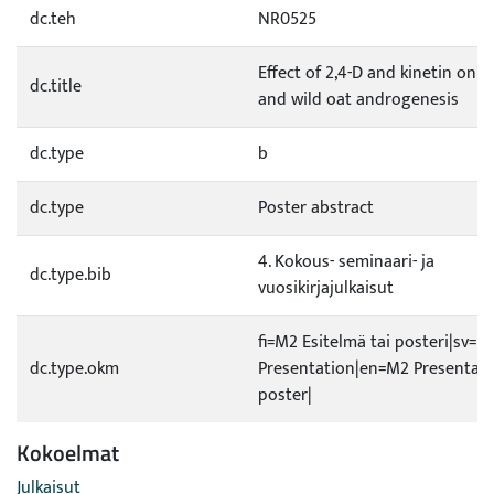
dc.teh
NR0525
Effect of 2,4-D and kinetin on c
dc.title
and wild oat androgenesis
dc.type
b
dc.type
Poster abstract
4. Kokous- seminaari- ja
dc.type.bib
vuosikirjajulkaisut
fi=M2 Esitelmä tai posteri|sv=M
dc.type.okm
Presentation|en=M2 Presentati
poster|
Kokoelmat
Julkaisut