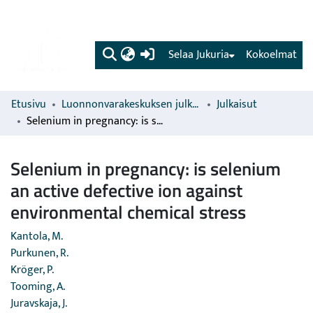
(current)
Selaa Jukuria
Kokoelmat
Etusivu
Luonnonvarakeskuksen julkaisut
Julkaisut
Selenium in pregnancy: is selenium an active defective ion against environmental chemical stress
Selenium in pregnancy: is selenium
an active defective ion against
environmental chemical stress
Kantola, M.
Purkunen, R.
Kröger, P.
Tooming, A.
Juravskaja, J.