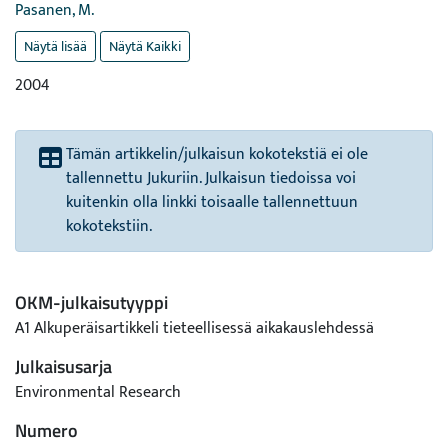
Pasanen, M.
Näytä lisää
Näytä Kaikki
2004
Tämän artikkelin/julkaisun kokotekstiä ei ole
tallennettu Jukuriin. Julkaisun tiedoissa voi
kuitenkin olla linkki toisaalle tallennettuun
kokotekstiin.
OKM-julkaisutyyppi
A1 Alkuperäisartikkeli tieteellisessä aikakauslehdessä
Julkaisusarja
Environmental Research
Numero