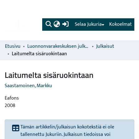
(current)
Selaa Jukuria
Kokoelmat
Etusivu
Luonnonvarakeskuksen julkaisut
Julkaisut
Laitumelta sisäruokintaan
Laitumelta sisäruokintaan
Saastamoinen, Markku
Eafons
2008
Tämän artikkelin/julkaisun kokotekstiä ei ole
tallennettu Jukuriin. Julkaisun tiedoissa voi