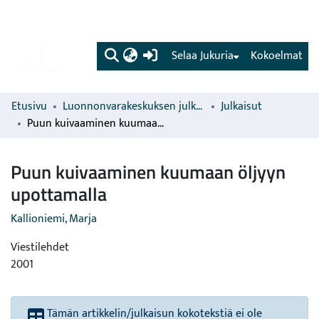
(current)
Selaa Jukuria
Kokoelmat
Etusivu
Luonnonvarakeskuksen julkaisut
Julkaisut
Puun kuivaaminen kuumaan öljyyn upottamalla
Puun kuivaaminen kuumaan öljyyn
upottamalla
Kallioniemi, Marja
Viestilehdet
2001
Tämän artikkelin/julkaisun kokotekstiä ei ole