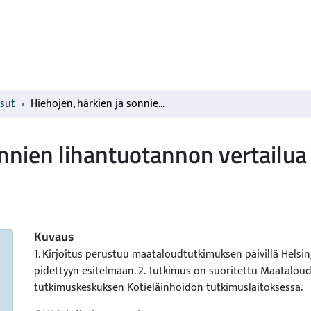
isut
Hiehojen, härkien ja sonnien lihantuotannon vertailua
onnien lihantuotannon vertailua
Kuvaus
1. Kirjoitus perustuu maataloudtutkimuksen päivillä Helsin
pidettyyn esitelmään. 2. Tutkimus on suoritettu Maatalou
tutkimuskeskuksen Kotieläinhoidon tutkimuslaitoksessa.