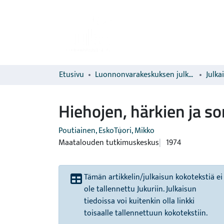
Etusivu
Luonnonvarakeskuksen julkaisut
Julka
Hiehojen, härkien ja s
Poutiainen, Esko
Tuori, Mikko
Maatalouden tutkimuskeskus
1974
Tämän artikkelin/julkaisun kokotekstiä ei
ole tallennettu Jukuriin. Julkaisun
tiedoissa voi kuitenkin olla linkki
toisaalle tallennettuun kokotekstiin.