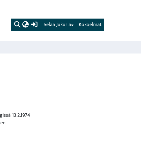
(current)
Selaa Jukuria
Kokoelmat
gissä 13.2.1974
den