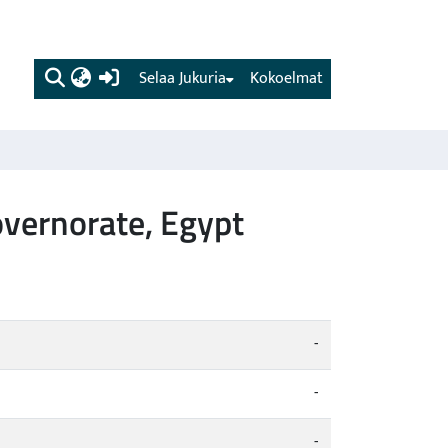
(current)
Selaa Jukuria
Kokoelmat
overnorate, Egypt
-
-
-