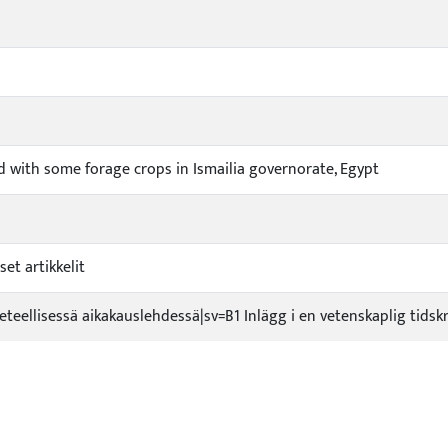
d with some forage crops in Ismailia governorate, Egypt
set artikkelit
tieteellisessä aikakauslehdessä|sv=B1 Inlägg i en vetenskaplig tidsk