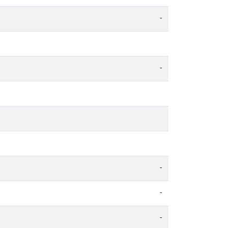
-
-
-
-
-