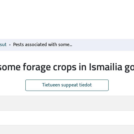
isut
Pests associated with some forage crops in Ismailia governorate, Egypt
some forage crops in Ismailia g
Tietueen suppeat tiedot