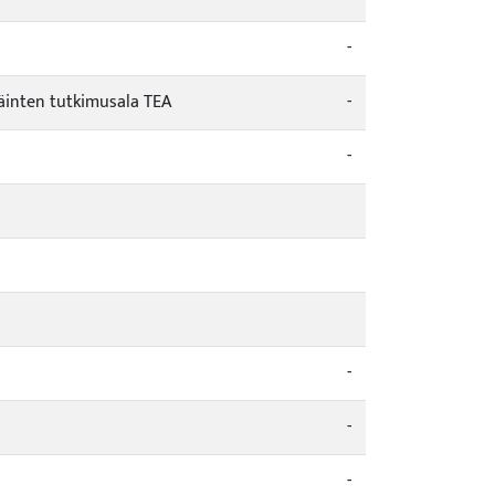
-
äinten tutkimusala TEA
-
-
-
-
-