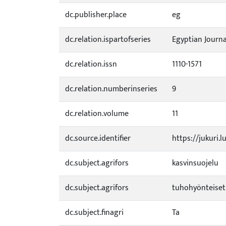
dc.publisher.place
eg
dc.relation.ispartofseries
Egyptian Journa
dc.relation.issn
1110-1571
dc.relation.numberinseries
9
dc.relation.volume
11
dc.source.identifier
https://jukuri.
dc.subject.agrifors
kasvinsuojelu
dc.subject.agrifors
tuhohyönteiset
dc.subject.finagri
Ta