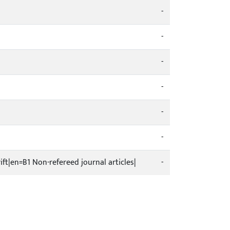
-
-
-
-
-
-
rift|en=B1 Non-refereed journal articles|
-