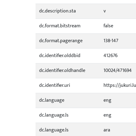
dc.description.sta
v
dc.format.bitstream
false
dc.format.pagerange
138-147
dc.identifier.olddbid
412676
dc.identifier.oldhandle
10024/471694
dc.identifier.uri
https://jukuri.l
dc.language
eng
dc.language.ls
eng
dc.language.ls
ara