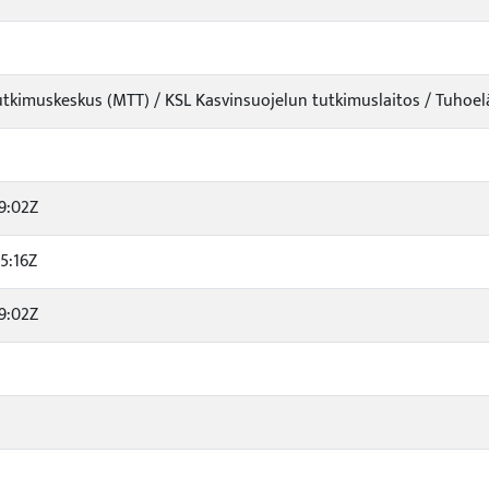
tkimuskeskus (MTT) / KSL Kasvinsuojelun tutkimuslaitos / Tuhoel
9:02Z
5:16Z
9:02Z