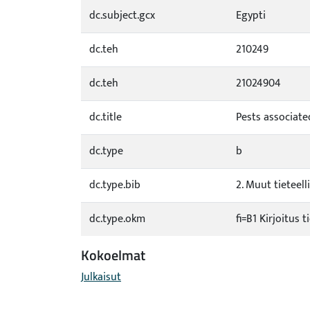
dc.subject.gcx
Egypti
dc.teh
210249
dc.teh
21024904
dc.title
Pests associate
dc.type
b
dc.type.bib
2. Muut tieteelli
dc.type.okm
fi=B1 Kirjoitus 
Kokoelmat
Julkaisut