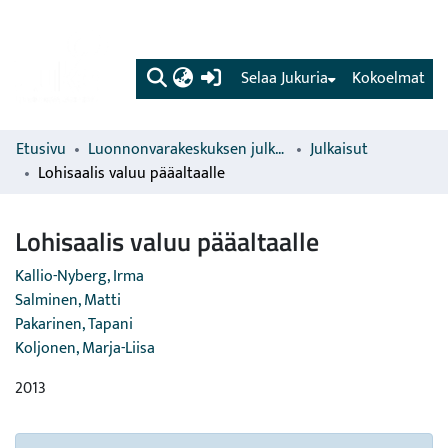
(current)
Selaa Jukuria
Kokoelmat
Etusivu
Luonnonvarakeskuksen julkaisut
Julkaisut
Lohisaalis valuu pääaltaalle
Lohisaalis valuu pääaltaalle
Kallio-Nyberg, Irma
Salminen, Matti
Pakarinen, Tapani
Koljonen, Marja-Liisa
2013