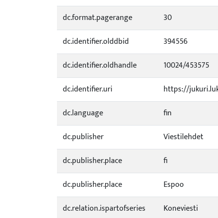
dc.format.pagerange
30
dc.identifier.olddbid
394556
dc.identifier.oldhandle
10024/453575
dc.identifier.uri
https://jukuri.lu
dc.language
fin
dc.publisher
Viestilehdet
dc.publisher.place
fi
dc.publisher.place
Espoo
dc.relation.ispartofseries
Koneviesti