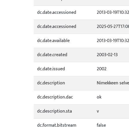
dc.date.accessioned
2013-03-19T10:3
dc.date.accessioned
2025-05-27T17:0
dc.date.available
2013-03-19T10:3
dc.date.created
2003-02-13
dc.date.issued
2002
dc.description
Nimekkeen selve
dc.description.dac
ok
dc.description.sta
v
dc.format.bitstream
false