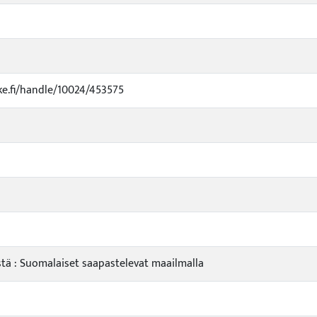
uke.fi/handle/10024/453575
stä : Suomalaiset saapastelevat maailmalla