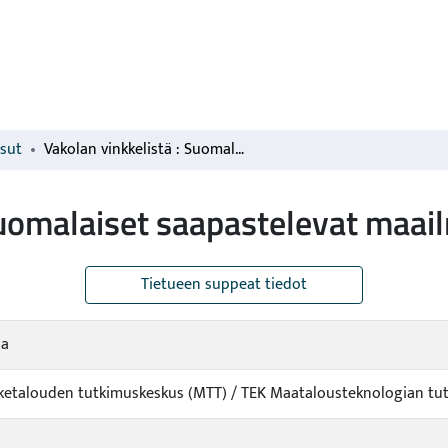
isut
Vakolan vinkkelistä : Suomalaiset saapastelevat maailmalla
Suomalaiset saapastelevat maai
Tietueen suppeat tiedot
ja
viketalouden tutkimuskeskus (MTT) / TEK Maatalousteknologian tu