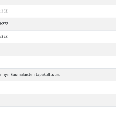
2:35Z
8:27Z
2:35Z
nnys: Suomalaisten tapakulttuuri.