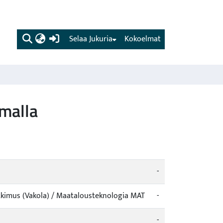
(current)
Selaa Jukuria
Kokoelmat
lmalla
-
tkimus (Vakola) / Maatalousteknologia MAT
-
-