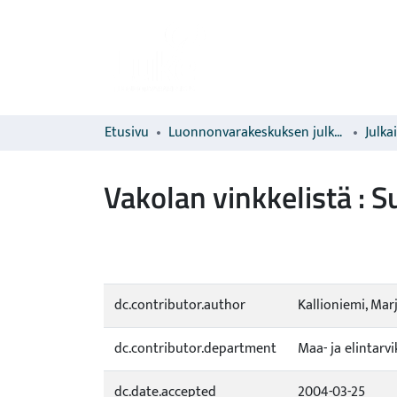
Etusivu
Luonnonvarakeskuksen julkaisut
Julka
Vakolan vinkkelistä : 
dc.contributor.author
Kallioniemi, Mar
dc.contributor.department
Maa- ja elintar
dc.date.accepted
2004-03-25