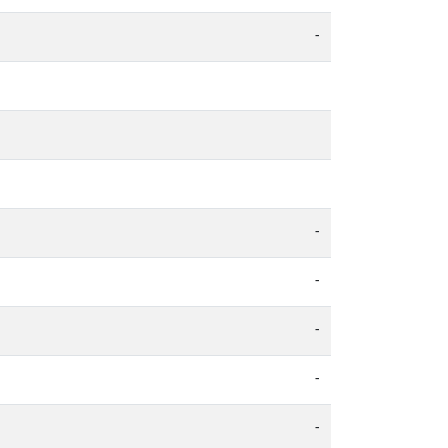
-
-
-
-
-
-