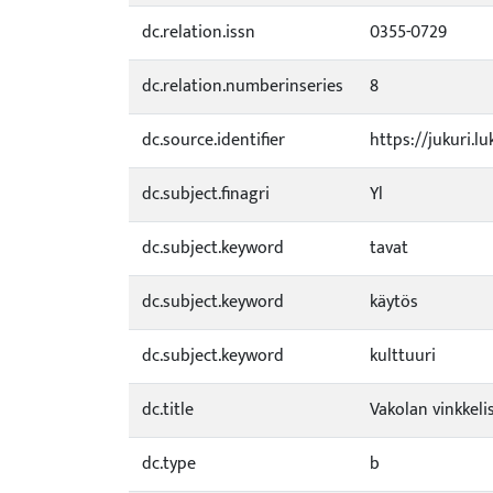
dc.relation.issn
0355-0729
dc.relation.numberinseries
8
dc.source.identifier
https://jukuri.l
dc.subject.finagri
Yl
dc.subject.keyword
tavat
dc.subject.keyword
käytös
dc.subject.keyword
kulttuuri
dc.title
Vakolan vinkkeli
dc.type
b