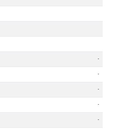
-
-
-
-
-