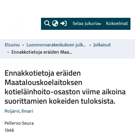
(current)
Selaa Jukuria
Kokoelmat
Etusivu
Luonnonvarakeskuksen julkaisut
Julkaisut
Ennakkotietoja eräiden Maatalouskoelaitoksen kotieläinhoito-osaston viime aikoina suorittamien kokeiden tuloksista.
Ennakkotietoja eräiden
Maatalouskoelaitoksen
kotieläinhoito-osaston viime aikoina
suorittamien kokeiden tuloksista.
Poijärvi, Ilmari
Pellervo-Seura
1948