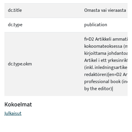
dc.title
Omasta vai vieraasta pe
dc.type
publication
fi=D2 Artikkeli ammatill
kokoomateoksessa (ml. 
kirjoittama johdantoart
Artikel i ett yrkesinrikt
dc.type.okm
(inkl. inledningsartikel 
redaktören)|en=D2 Artic
professional book (incl.
by the editor)|
Kokoelmat
Julkaisut