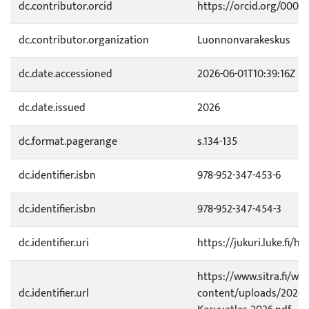
dc.contributor.orcid
https://orcid.org/0000
dc.contributor.organization
Luonnonvarakeskus
dc.date.accessioned
2026-06-01T10:39:16Z
dc.date.issued
2026
dc.format.pagerange
s.134-135
dc.identifier.isbn
978-952-347-453-6
dc.identifier.isbn
978-952-347-454-3
dc.identifier.uri
https://jukuri.luke.fi/h
https://www.sitra.fi/wp-
dc.identifier.url
content/uploads/2026/0