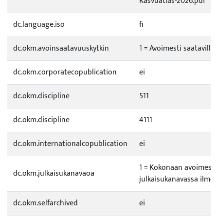
Kasvuatlas-2026.pdf
dc.language.iso
fi
dc.okm.avoinsaatavuuskytkin
1 = Avoimesti saatavilla
dc.okm.corporatecopublication
ei
dc.okm.discipline
511
dc.okm.discipline
4111
dc.okm.internationalcopublication
ei
1 = Kokonaan avoimess
dc.okm.julkaisukanavaoa
julkaisukanavassa ilmes
dc.okm.selfarchived
ei