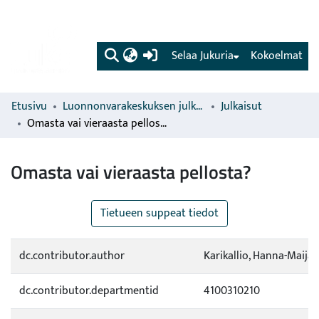
(current)
Selaa Jukuria
Kokoelmat
Etusivu
Luonnonvarakeskuksen julkaisut
Julkaisut
Omasta vai vieraasta pellosta?
Omasta vai vieraasta pellosta?
Tietueen suppeat tiedot
dc.contributor.author
Karikallio, Hanna-Maija
dc.contributor.departmentid
4100310210