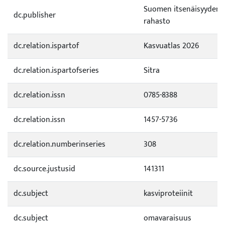
Suomen itsenäisyyden 
dc.publisher
rahasto
dc.relation.ispartof
Kasvuatlas 2026
dc.relation.ispartofseries
Sitra
dc.relation.issn
0785-8388
dc.relation.issn
1457-5736
dc.relation.numberinseries
308
dc.source.justusid
141311
dc.subject
kasviproteiinit
dc.subject
omavaraisuus