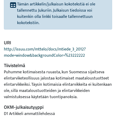
Tämän artikkelin/julkaisun kokotekstiä ei ole
tallennettu Jukuriin. Julkaisun tiedoissa voi
kuitenkin olla linkki toisaalle tallennettuun
kokotekstiin.
URI
http://issuu.com/mttelo/docs/mtiede_3_2012?
mode=window&backgroundColor=%23222222
Tiivistelmä
Puhumme kotimaisesta ruuasta, kun Suomessa sijaitseva
elintarviketeollisuus jalostaa kotimaiset maataloustuotteet
elintarvikkeiksi. Täysin kotimaisia elintarvikkeita ei kuitenkaan
ole, sillä maataloustuotteiden ja elintarvikkeiden
valmistuksessa käytetään tuontipanoksia.
OKM-julkaisutyyppi
D1 Artikkeli ammattilehdessä