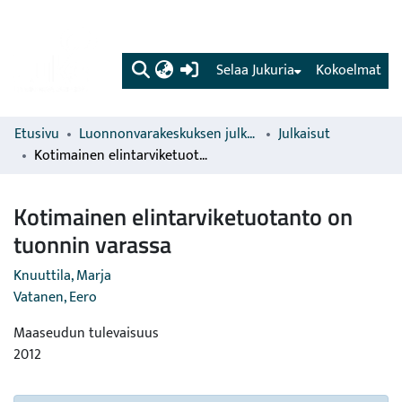
(current)
Selaa Jukuria
Kokoelmat
Etusivu
Luonnonvarakeskuksen julkaisut
Julkaisut
Kotimainen elintarviketuotanto on tuonnin varassa
Kotimainen elintarviketuotanto on
tuonnin varassa
Knuuttila, Marja
Vatanen, Eero
Maaseudun tulevaisuus
2012