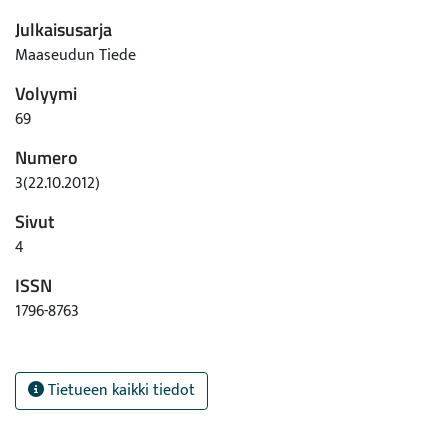
Julkaisusarja
Maaseudun Tiede
Volyymi
69
Numero
3(22.10.2012)
Sivut
4
ISSN
1796-8763
Tietueen kaikki tiedot