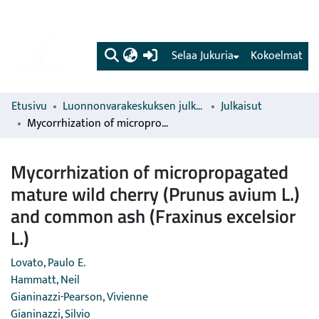
(current)
Selaa Jukuria
Kokoelmat
Etusivu
Luonnonvarakeskuksen julkaisut
Julkaisut
Mycorrhization of micropropagated mature wild cherry (Prunus avium L.) and common ash (Fraxinus excelsior L.)
Mycorrhization of micropropagated
mature wild cherry (Prunus avium L.)
and common ash (Fraxinus excelsior
L.)
Lovato, Paulo E.
Hammatt, Neil
Gianinazzi-Pearson, Vivienne
Gianinazzi, Silvio