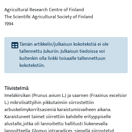
Agricultural Research Centre of Finland
The Scientific Agricultural Society of Finland
1994
Tämän artikkelin/julkaisun kokotekstiä ei ole
tallennettu Jukuriin. Julkaisun tiedoissa voi
kuitenkin olla linkki toisaalle tallennettuun
kokotekstiin.
Tiivistelmä
Imeläkirsikan (Prunus avium L.) ja saarnen (Fraxinus excelsior
L.) mikrolisättyihin pikkutaimiin siirrostettiin
arbuskelimykorritsasieniä karaistumisvaiheen aikana.
Karaistuneet taimet siirrettiin kahdelle erityyppiselle
alustalle, jotka oli lannoitettu hallitusti liukenevalla
lannoitteella. Glomus intraradices -sienellä siirrostetut