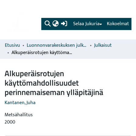
(current)
Selaa Jukuria
Kokoelmat
Etusivu
Luonnonvarakeskuksen julkaisut
Julkaisut
Alkuperäisrotujen käyttömahdollisuudet perinnemaiseman ylläpitäjinä
Alkuperäisrotujen
käyttömahdollisuudet
perinnemaiseman ylläpitäjinä
Kantanen, Juha
Metsähallitus
2000