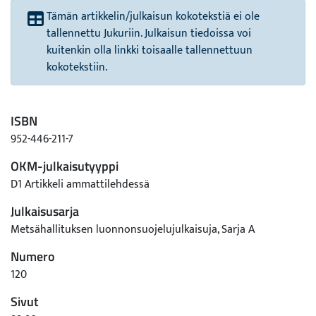
Tämän artikkelin/julkaisun kokotekstiä ei ole
tallennettu Jukuriin. Julkaisun tiedoissa voi
kuitenkin olla linkki toisaalle tallennettuun
kokotekstiin.
ISBN
952-446-211-7
OKM-julkaisutyyppi
D1 Artikkeli ammattilehdessä
Julkaisusarja
Metsähallituksen luonnonsuojelujulkaisuja, Sarja A
Numero
120
Sivut