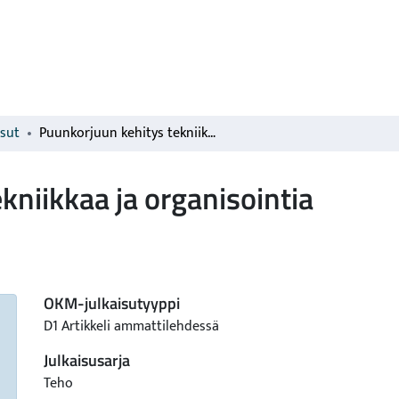
isut
Puunkorjuun kehitys tekniikkaa ja organisointia
kniikkaa ja organisointia
OKM-julkaisutyyppi
D1 Artikkeli ammattilehdessä
Julkaisusarja
Teho